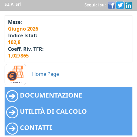
S.I.A. Srl
Seguici su:
Mese:
Giugno 2026
Indice Istat:
102,8
Coeff. Riv. TFR:
1,027865
Home Page
DOCUMENTAZIONE
UTILITÀ DI CALCOLO
CONTATTI