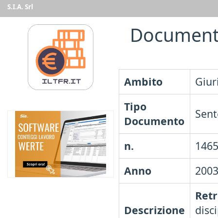
S.I.A. Srl
Document
Ambito
Giur
Tipo
Sent
Documento
n.
146
Anno
200
Retr
Descrizione
disc