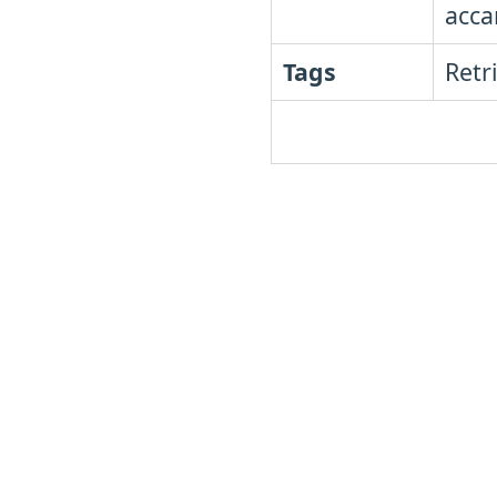
acca
Tags
Retr