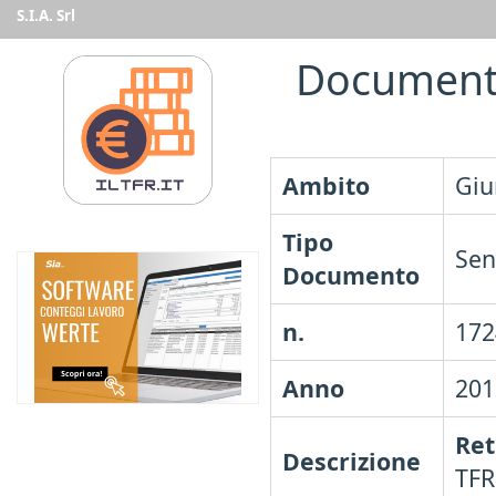
S.I.A. Srl
Document
Ambito
Giu
Tipo
Sen
Documento
n.
172
Anno
201
Ret
Descrizione
TFR